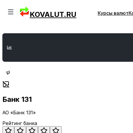
KOVALUT.RU
Курсы валют
К
Банк 131
АО «Банк 131»
Рейтинг банка