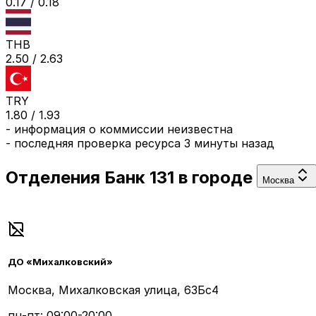
0.17
/
0.18
THB
2.50
/
2.63
TRY
1.80
/
1.93
-
информация о коммиссии неизвестна
- последняя проверка ресурса
3 минуты назад
Отделения
Банк 131
в городе
Москва
ДО «Михалковский»
Москва, Михалковская улица, 63Бс4
пн-пт: 09:00-20:00