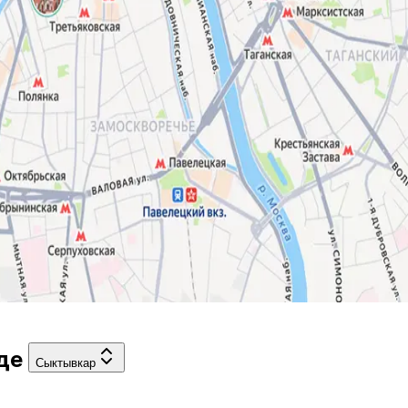
оде
Сыктывкар