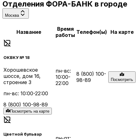
Отделения
ФОРА-БАНК
в городе
Москва
Время
Название
Телефон(ы)
На карте
работы
ОКВКУ № 18
Хорошевское
пн-вс:
8 (800) 100-
шоссе, дом 16,
10:00-
98-89
Посмотреть
строение 3
22:00
пн-вс: 10:00-22:00
8 (800) 100-98-89
Посмотреть на карте
Цветной бульвар
пн-пт: