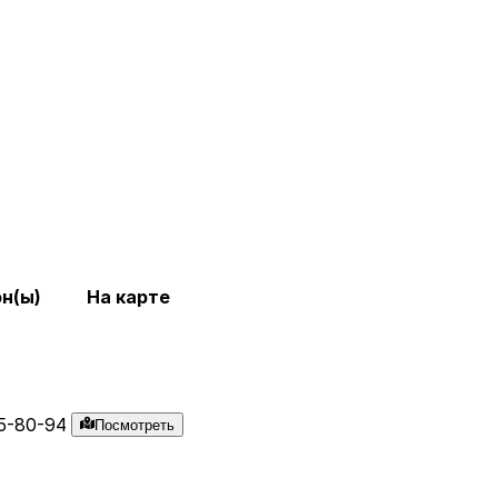
н(ы)
На карте
5-80-94
Посмотреть